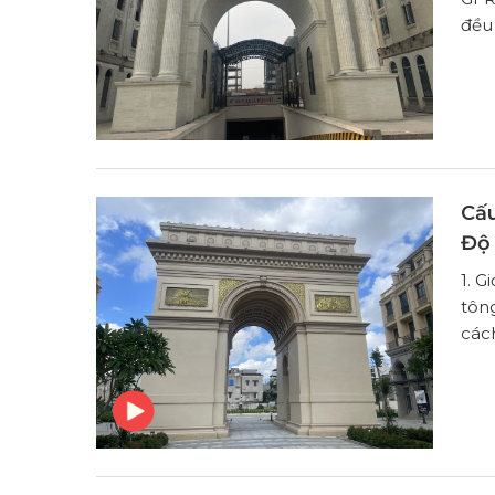
đều 
Cấu
Độ
1. G
tông
cách