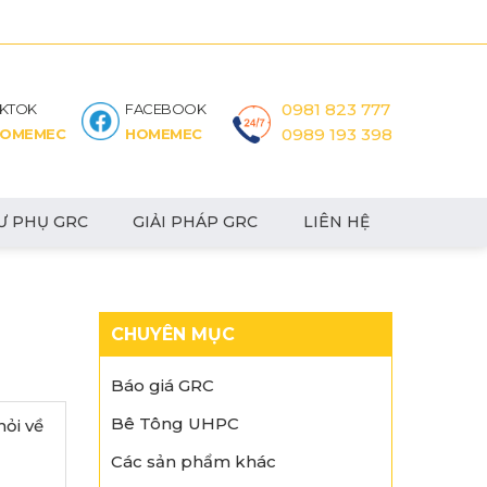
0981 823 777
IKTOK
FACEBOOK
0989 193 398
OMEMEC
HOMEMEC
Ư PHỤ GRC
GIẢI PHÁP GRC
LIÊN HỆ
CHUYÊN MỤC
Báo giá GRC
Bê Tông UHPC
hỏi về
Các sản phẩm khác