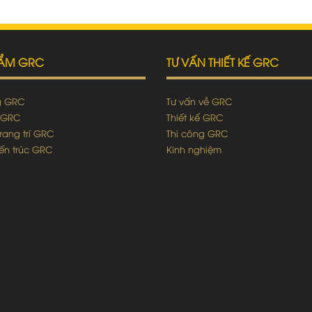
HẨM GRC
TƯ VẤN THIẾT KẾ GRC
g GRC
Tư vấn về GRC
 GRC
Thiết kế GRC
rang trí GRC
Thi công GRC
kiến trúc GRC
Kinh nghiệm