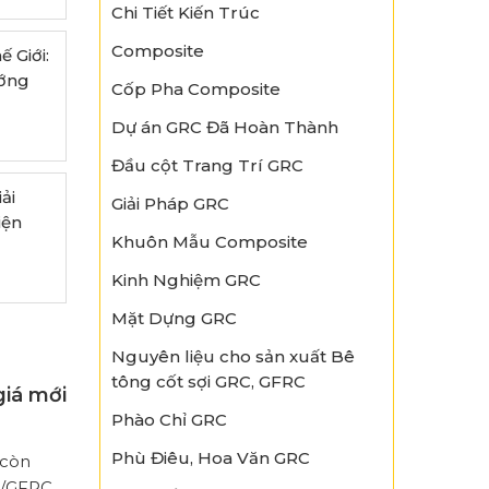
Chi Tiết Kiến Trúc
Composite
 Giới:
ớng
Cốp Pha Composite
Dự án GRC Đã Hoàn Thành
Đầu cột Trang Trí GRC
ải
Giải Pháp GRC
iện
Khuôn Mẫu Composite
Kinh Nghiệm GRC
Mặt Dựng GRC
Nguyên liệu cho sản xuất Bê
tông cốt sợi GRC, GFRC
giá mới
Phào Chỉ GRC
Phù Điêu, Hoa Văn GRC
 còn
C/GFRC