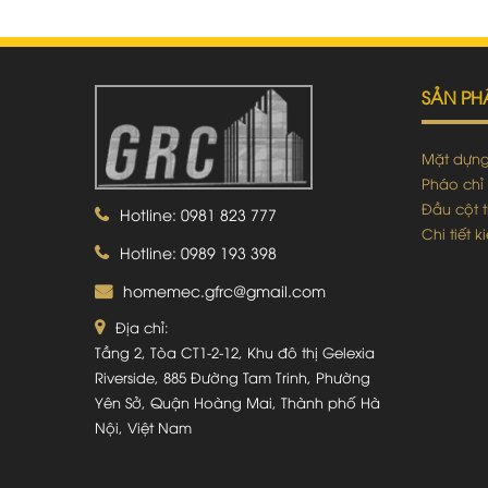
SẢN P
Mặt dựn
Pháo chỉ
Đầu cột t
Hotline: 0981 823 777
Chi tiết 
Hotline: 0989 193 398
homemec.gfrc@gmail.com
Địa chỉ:
Tầng 2, Tòa CT1-2-12, Khu đô thị Gelexia
Riverside, 885 Đường Tam Trinh, Phường
Yên Sở, Quận Hoàng Mai, Thành phố Hà
Nội, Việt Nam