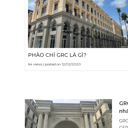
PHÀO CHỈ GRC LÀ GÌ?
64 views
|
posted on 12/02/2020
GRC
nh
GRC/
GFR