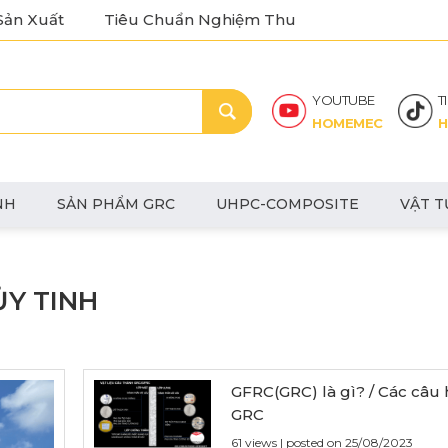
Sản Xuất
Tiêu Chuẩn Nghiệm Thu
YOUTUBE
T
HOMEMEC
H
NH
SẢN PHẨM GRC
UHPC-COMPOSITE
VẬT T
ỦY TINH
GFRC(GRC) là gì? / Các câu 
GRC
61 views
|
posted on 25/08/2023