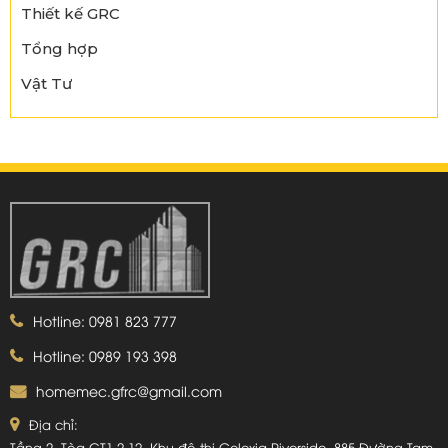
Thiết kế GRC
Tổng hợp
Vật Tư
Hotline: 0981 823 777
Hotline: 0989 193 398
homemec.gfrc@gmail.com
Địa chỉ:
Tầng 2, Tòa CT1-2-12, Khu đô thị Gelexia Riverside, 885 Đường Tam