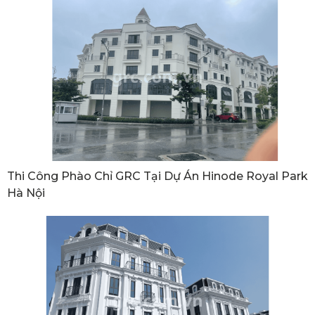
Thi Công Phào Chỉ GRC Tại Dự Án Hinode Royal Park
Hà Nội