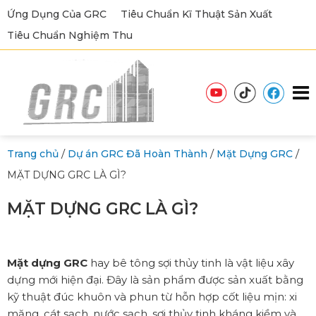
Ứng Dụng Của GRC
Tiêu Chuẩn Kĩ Thuật Sản Xuất
Tiêu Chuẩn Nghiệm Thu
/
/
/
Trang chủ
Dự án GRC Đã Hoàn Thành
Mặt Dựng GRC
MẶT DỰNG GRC LÀ GÌ?
MẶT DỰNG GRC LÀ GÌ?
Mặt dựng GRC
hay bê tông sợi thủy tinh là vật liệu xây
dựng mới hiện đại. Đây là sản phẩm được sản xuất bằng
kỹ thuật đúc khuôn và phun từ hỗn hợp cốt liệu mịn: xi
măng, cát sạch, nước sạch, sợi thủy tinh kháng kiềm và