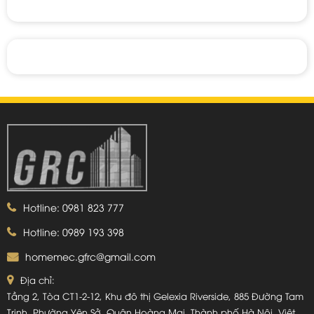
Hotline: 0981 823 777
Hotline: 0989 193 398
homemec.gfrc@gmail.com
Địa chỉ:
Tầng 2, Tòa CT1-2-12, Khu đô thị Gelexia Riverside, 885 Đường Tam
Trinh, Phường Yên Sở, Quận Hoàng Mai, Thành phố Hà Nội, Việt