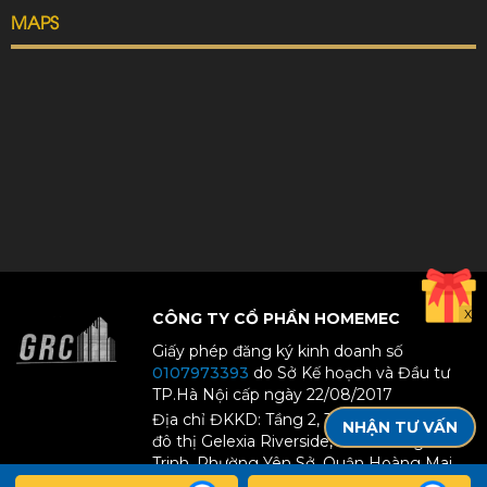
MAPS
X
CÔNG TY CỔ PHẦN HOMEMEC
Giấy phép đăng ký kinh doanh số
0107973393
do Sở Kế hoạch và Đầu tư
TP.Hà Nội cấp ngày 22/08/2017
Địa chỉ ĐKKD: Tầng 2, Tòa CT1-2-12, Khu
NHẬN TƯ VẤN
đô thị Gelexia Riverside, 885 Đường Tam
Trinh, Phường Yên Sở, Quận Hoàng Mai,
Thành phố Hà Nội, Việt Nam