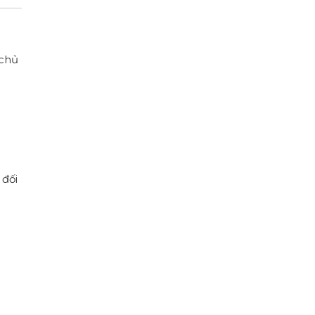
 chủ
 đối