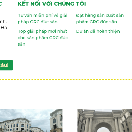
C
KẾT NỐI VỚI CHÚNG TÔI
Tư vấn miễn phí về giải
Đặt hàng sản xuất sản
nh,
pháp GRC đúc sẵn
phẩm GRC đúc sẵn
 Hà
Top giải pháp mới nhất
Dự án đã hoàn thiện
cho sản phẩm GRC đúc
sẵn
cầu!