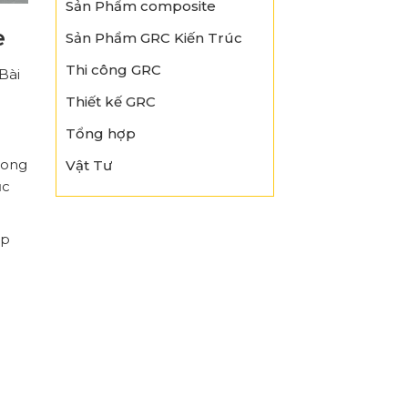
Sản Phẩm composite
e
Sản Phẩm GRC Kiến Trúc
Thi công GRC
Bài
Thiết kế GRC
Tổng hợp
rong
Vật Tư
ục
áp