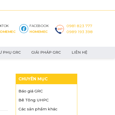
0981 823 777
IKTOK
FACEBOOK
0989 193 398
OMEMEC
HOMEMEC
Ư PHỤ GRC
GIẢI PHÁP GRC
LIÊN HỆ
CHUYÊN MỤC
Báo giá GRC
Bê Tông UHPC
Các sản phẩm khác