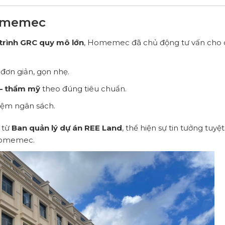
Homemec
 trình GRC quy mô lớn
, Homemec đã chủ động tư vấn cho
 đơn giản, gọn nhẹ.
 – thẩm mỹ
theo đúng tiêu chuẩn.
kiệm ngân sách.
 từ
Ban quản lý dự án REE Land
, thể hiện sự tin tưởng tuyệt
Homemec.