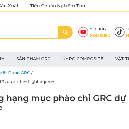
Sản Xuất
Tiêu Chuẩn Nghiệm Thu
YOUTUBE
T
HOMEMEC
H
NH
SẢN PHẨM GRC
UHPC-COMPOSITE
VẬT T
/
Mặt Dựng GRC
RC dự án The Light Square
ng hạng mục phào chỉ GRC dự
e