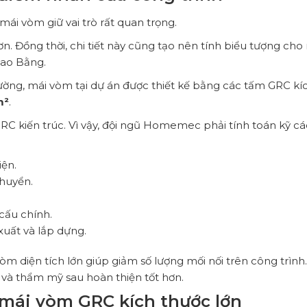
 mái vòm giữ vai trò rất quan trọng.
n. Đồng thời, chi tiết này cũng tạo nên tính biểu tượng cho
Cao Bằng.
hường, mái vòm tại dự án được thiết kế bằng các tấm GRC kí
m²
.
GRC kiến trúc. Vì vậy, đội ngũ Homemec phải tính toán kỹ cá
iện.
chuyển.
 cấu chính.
xuất và lắp dựng.
m diện tích lớn giúp giảm số lượng mối nối trên công trình.
 và thẩm mỹ sau hoàn thiện tốt hơn.
 mái vòm GRC kích thước lớn