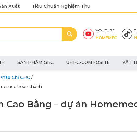
Sản Xuất
Tiêu Chuẩn Nghiệm Thu
YOUTUBE
T
HOMEMEC
H
NH
SẢN PHẨM GRC
UHPC-COMPOSITE
VẬT T
/
Phào Chỉ GRC
omemec hoàn thành
n Cao Bằng – dự án Homeme