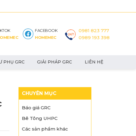
0981 823 777
IKTOK
FACEBOOK
0989 193 398
OMEMEC
HOMEMEC
Ư PHỤ GRC
GIẢI PHÁP GRC
LIÊN HỆ
CHUYÊN MỤC
c
Báo giá GRC
Bê Tông UHPC
Các sản phẩm khác