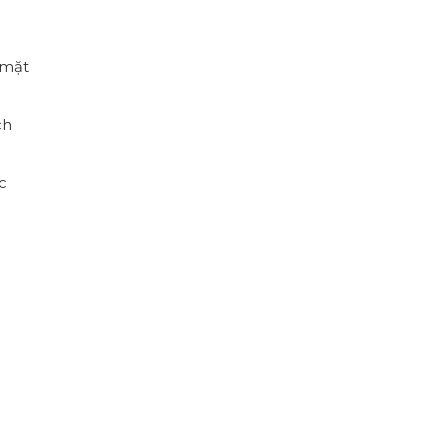
 mặt
ch
c