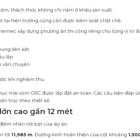
 tấm, thách thức không chỉ nằm ở khâu sản xuất.
t tại hiện trường cũng cần được kiểm soát chặt chẽ.
emec xây dựng phương án thi công riêng cho từng vị trí l
ung liên kết.
ẩu lắp.
i vận chuyển.
ước khi nghiệm thu.
mục mái vòm GRC được lắp đặt an toàn. Các cấu kiện đáp ứ
ến trúc theo thiết kế.
lớn cao gần 12 mét
điểm nhấn nổi bật của dự án.
n tới
11,985 m
. Đường kính hoàn thiện của cột khoảng
1.50